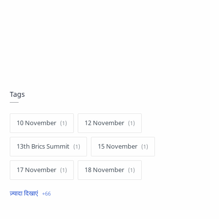
Tags
10 November
12 November
13th Brics Summit
15 November
17 November
18 November
1857 की क्रांति
19 November
1st November
2 November