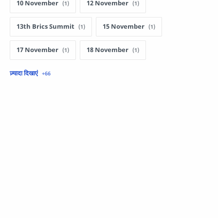
10 November
12 November
13th Brics Summit
15 November
17 November
18 November
1857 की क्रांति
19 November
1st November
2 November
23 November
25 November
27 November
28 November
29 November
29 October
30 October
31 October
4 November
5 November
6 November
7 December