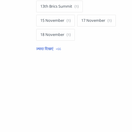
13th Brics Summit
15 November
17 November
18 November
1857 की क्रांति
19 November
1st November
2 November
23 November
25 November
27 November
28 November
29 November
29 October
30 October
31 October