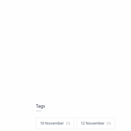
Tags
10 November
12 November